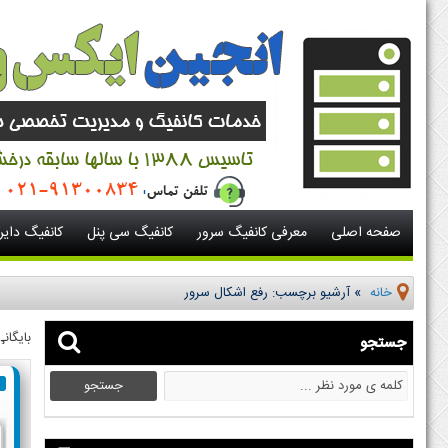
صفحه اصلی
معرفی کانفیگ سرور
کانفیگ سی پنل
کانفیگ دای
خانه
»
آرشیو برچسب: رفع اشکال سرور
بایگان
جستجو