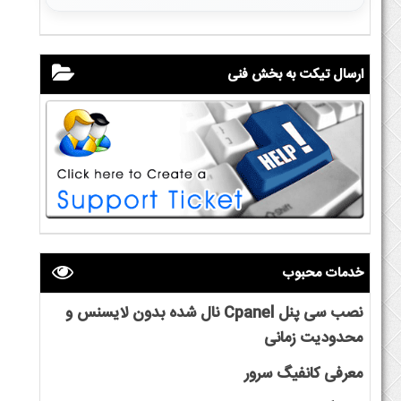
ارسال تیکت به بخش فنی
خدمات محبوب
نصب سی پنل Cpanel نال شده بدون لایسنس و
محدودیت زمانی
معرفی کانفیگ سرور