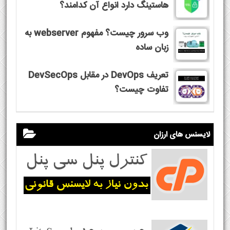
هاستینگ دارد انواع آن کدامند؟
وب سرور چیست؟ مفهوم webserver به
زبان ساده
تعریف DevOps در مقابل DevSecOps
تفاوت چیست؟
لایسنس های ارزان