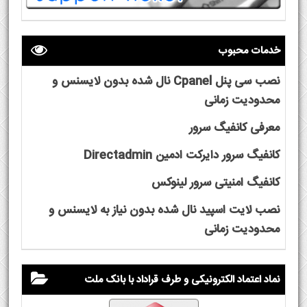
خدمات محبوب
نصب سی پنل Cpanel نال شده بدون لایسنس و
محدودیت زمانی
معرفی کانفیگ سرور
کانفیگ سرور دایرکت ادمین Directadmin
کانفیگ امنیتی سرور لینوکس
نصب لایت اسپید نال شده بدون نیاز به لایسنس و
محدودیت زمانی
نماد اعتماد الکترونیکی و طرف قراداد با بانک ملت