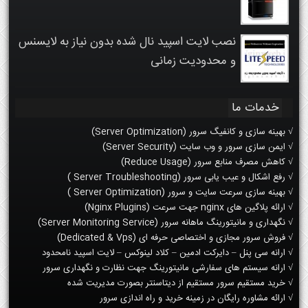
نصب لایت اسپید نال شده بدون نیاز به لایسنس
و محدودیت زمانی
خدمات ما
√ بهینه سازی و کانفیگ سرور (Server Optimization)
√ ایمن سازی سرور و وب سایت (Server Security)
√ کاهش مصرف منابع سرور (Reduce Usage)
√ رفع اشکال و عیب یابی سرور (Server Troubleshooting )
√ بهینه سازی سرعت سایت و سرور (Server Optimization )
√ ارائه پلاگین های nginx جهت سرعت (Nginx Plugins)
√ نگهداری و مانیتورینگ ماهانه سرور (Server Monitoring Service)
√ فروش سرور مجازی و اختصاصی حرفه ای (Dedicated & Vps)
√ ارانه سی پنل – دایرکت ادمین – کلاد لینوکس – لایت اسپید نامحدود
√ ارانه سیستم های سفارشی مانیتورینگ جهت نظارت و نگهداری سرور
√ خرید مستقیم سرور مستقیم از دیتاسنتر بصورت مدیریت شده
√ ارائه مشاوره رایگان در زمینه خرید و راه اندازی سرور