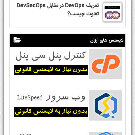
تعریف DevOps در مقابل DevSecOps
تفاوت چیست؟
لایسنس های ارزان