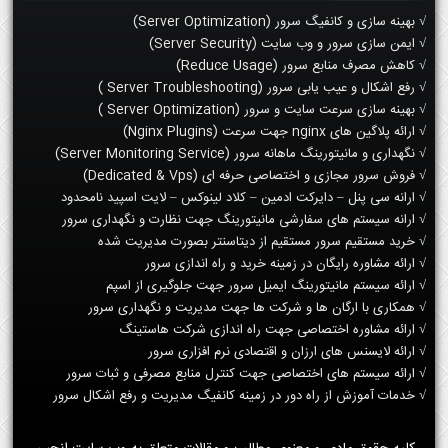
√ بهینه سازی و کانفیگ سرور (Server Optimization)
√ ایمن سازی سرور و وب سایت (Server Security)
√ کاهش مصرف منابع سرور (Reduce Usage)
√ رفع اشکال و عیب یابی سرور (Server Troubleshooting )
√ بهینه سازی سرعت سایت و سرور (Server Optimization )
√ ارائه پلاگین های nginx جهت سرعت (Nginx Plugins)
√ نگهداری و مانیتورینگ ماهانه سرور (Server Monitoring Service)
√ فروش سرور مجازی و اختصاصی حرفه ای (Dedicated & Vps)
√ ارانه سی پنل – دایرکت ادمین – کلاد لینوکس – لایت اسپید نامحدود
√ ارانه سیستم های سفارشی مانیتورینگ جهت نظارت و نگهداری سرور
√ خرید مستقیم سرور مستقیم از دیتاسنتر بصورت مدیریت شده
√ ارائه مشاوره رایگان در زمینه خرید و راه اندازی سرور
√ ارائه سیستم مانیتورینگ ایمیل سرور جهت جلوگیری از اسپم
√ همکاری با ارگان ها و شرکت ها جهت مدیریت و نگهداری سرور
√ ارائه مشاوره اختصاصی جهت راه اندازی شرکت هاستینگ
√ ارائه لایسنس های ارزان و اقتصادی نرم افزاری سرور
√ ارائه سیستم های اختصاصی جهت کنترل منابع مصرفی و ثبات سرور
√ خدمات آموزش از راه دور در زمینه کانفیگ مدیریت و رفع اشکال سرور