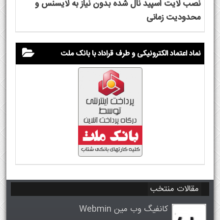
نصب لایت اسپید نال شده بدون نیاز به لایسنس و
محدودیت زمانی
نماد اعتماد الکترونیکی و طرف قراداد با بانک ملت
مقالات منتخب
کانفیگ وب مین Webmin