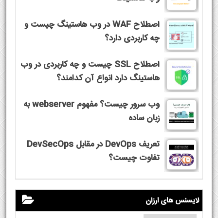
اصطلاح WAF در وب هاستینگ چیست و
چه کاربردی دارد؟
اصطلاح SSL چیست و چه کاربردی در وب
هاستینگ دارد انواع آن کدامند؟
وب سرور چیست؟ مفهوم webserver به
زبان ساده
تعریف DevOps در مقابل DevSecOps
تفاوت چیست؟
لایسنس های ارزان