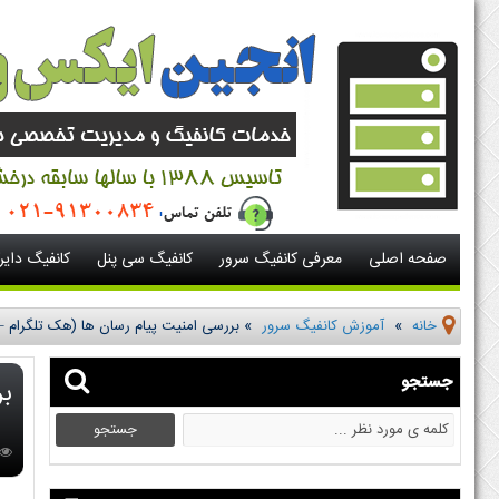
صفحه اصلی
معرفی کانفیگ سرور
کانفیگ سی پنل
کانفیگ دای
خانه
»
آموزش کانفیگ سرور
»
بررسی امنیت پیام رسان ها (هک تلگرام 
جستجو
بر