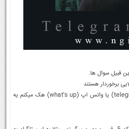
ین قبیل سوال ها.
یی برخوردار هستند
و اصلا این که کسی بیاد بگه من توی یک روز تلگرام (telegram) یا واتس اپ (what’s up) هک میکنم یه