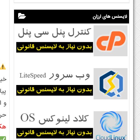
لایسنس های ارزان
خیل
پیا
حرف
هک 