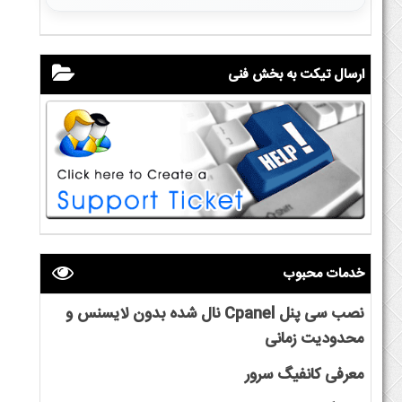
ارسال تیکت به بخش فنی
خدمات محبوب
نصب سی پنل Cpanel نال شده بدون لایسنس و
محدودیت زمانی
معرفی کانفیگ سرور