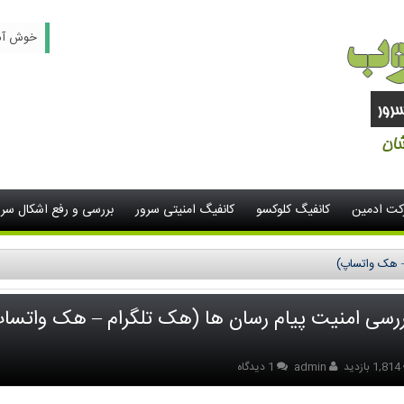
خوش آمدید -
رکت ادمین
کانفیگ کلوکسو
کانفیگ امنیتی سرور
بررسی و رفع اشکال سرو
– هک واتساپ)
رسی امنیت پیام رسان ها (هک تلگرام – هک واتسا
1,814 بازدید
admin
1 دیدگاه