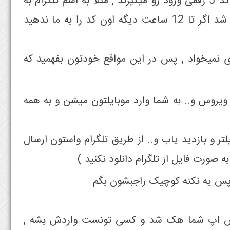
اولین روش این هست که با ترفند های مختلف از شما کد 5 رقمی ورود رو میگیرند , مثلا به اسم تلگرام به
شما پیام میدند که به دلایل امنیتی برای شما یه کد ارسال شد اگر تا 12 ساعت دیگه اون کد را به ما ندهید
 نمیخواد , پس در این مواقع خودتون بفهمید که
ادن کیلاگر(key logger) یا همون ویروس و.. به شما وارد موبایلتون میشن و به همه
تر و بازدید یاب و.. از طریق تلگرام واستون ارسال
ه صورت فایل از تلگرام دانلود نکنید )
 پس یه نکته کوچیک راجبشون بگم
به هر روشی واتس اپ شما هک شد و کسی تونست واردش بشه ,