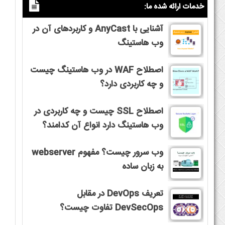
خدمات ارائه شده ما:
آشنایی با AnyCast و کاربردهای آن در
وب هاستینگ
اصطلاح WAF در وب هاستینگ چیست
و چه کاربردی دارد؟
اصطلاح SSL چیست و چه کاربردی در
وب هاستینگ دارد انواع آن کدامند؟
وب سرور چیست؟ مفهوم webserver
به زبان ساده
تعریف DevOps در مقابل
DevSecOps تفاوت چیست؟