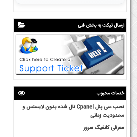
ارسال تیکت به بخش فنی
خدمات محبوب
نصب سی پنل Cpanel نال شده بدون لایسنس و
محدودیت زمانی
معرفی کانفیگ سرور