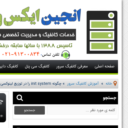
صفحه اصلی
معرفی کانفیگ سرور
کانفیگ سی پنل
کانفیگ دای
خانه
»
آموزش کانفیگ سرور
»
چگونه init system را در توزیع لینوکسی که استفاده میکنیم پیدا کنیم؟
جستجو
چگونه  system