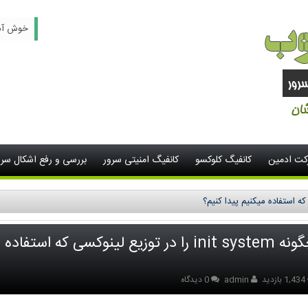
خوش آمدید -
رکت ادمین
کانفیگ کلوکسو
کانفیگ امنیتی سرور
بررسی و رفع اشکال سرو
init را در توزیع لینوکسی که استفاده میکنیم پیدا کنیم؟
1,434 بازدید
admin
0 دیدگاه