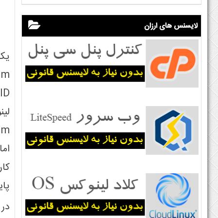
لایسنس های ارزان
یکی
کار
پای
در ت