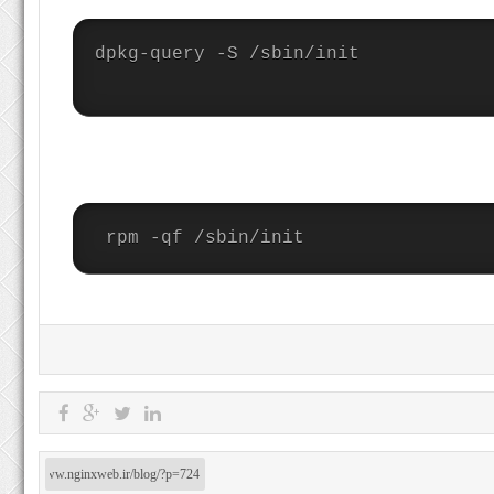
dpkg-query -S /sbin/init

 rpm -qf /sbin/init