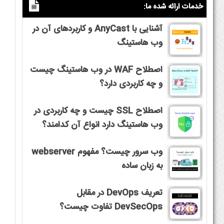
خدمات ارائه شده ما:
آشنایی با AnyCast و کاربردهای آن در
وب هاستینگ
اصطلاح WAF در وب هاستینگ چیست
و چه کاربردی دارد؟
اصطلاح SSL چیست و چه کاربردی در
وب هاستینگ دارد انواع آن کدامند؟
وب سرور چیست؟ مفهوم webserver
به زبان ساده
تعریف DevOps در مقابل
DevSecOps تفاوت چیست؟