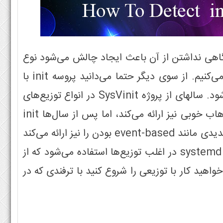
گاهی نداشتن از آن باعث ایجاد چالش می‌شود نوع
init system مورد استفاده در توزیعی است که با آن کار می‌کنیم. از سوی دیگر حتما می‌دانید پروسه init با
PID شماره ۱ اولین پروسه ای است که در لینوکس آغاز می‌شود. سالهای از پروژه SysVinit در انواع توزیع‌های
لینوکسی استفاده می‌شده است که در عین سادگی قابلیت هاب خوبی نیز ارائه می‌کند، اما پس از سال‌ها init
system دیگری ارائه شد با نام Upstart که قابليت هاي جدیدی مانند event-based بودن را نیز ارائه می‌کند
اما با sysVinit سازگاری دارد. اما در سال‌های جدید پروژه systemd در اغلب توزیع‌ها استفاده می‌شود که از
واهید کار با توزیعی را شروع کنید با ترفندی که در