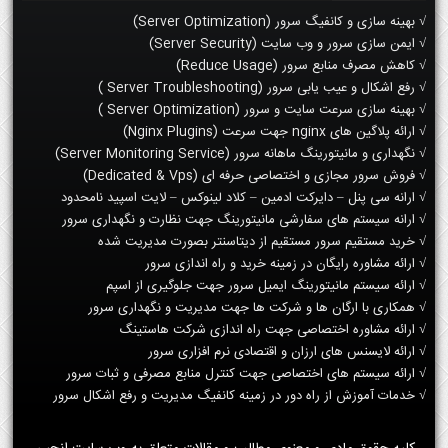
√ بهینه سازی و کانفیگ سرور (Server Optimization)
√ ایمن سازی سرور و وب سایت (Server Security)
√ کاهش مصرف منابع سرور (Reduce Usage)
√ رفع اشکال و عیب یابی سرور (Server Troubleshooting )
√ بهینه سازی سرعت سایت و سرور (Server Optimization )
√ ارائه پلاگین های nginx جهت سرعت (Nginx Plugins)
√ نگهداری و مانیتورینگ ماهانه سرور (Server Monitoring Service)
√ فروش سرور مجازی و اختصاصی حرفه ای (Dedicated & Vps)
√ ارانه سی پنل – دایرکت ادمین – کلاد لینوکس – لایت اسپید نامحدود
√ ارانه سیستم های سفارشی مانیتورینگ جهت نظارت و نگهداری سرور
√ خرید مستقیم سرور مستقیم از دیتاسنتر بصورت مدیریت شده
√ ارائه مشاوره رایگان در زمینه خرید و راه اندازی سرور
√ ارائه سیستم مانیتورینگ ایمیل سرور جهت جلوگیری از اسپم
√ همکاری با ارگان ها و شرکت ها جهت مدیریت و نگهداری سرور
√ ارائه مشاوره اختصاصی جهت راه اندازی شرکت هاستینگ
√ ارائه لایسنس های ارزان و اقتصادی نرم افزاری سرور
√ ارائه سیستم های اختصاصی جهت کنترل منابع مصرفی و ثبات سرور
√ خدمات آموزش از راه دور در زمینه کانفیگ مدیریت و رفع اشکال سرور