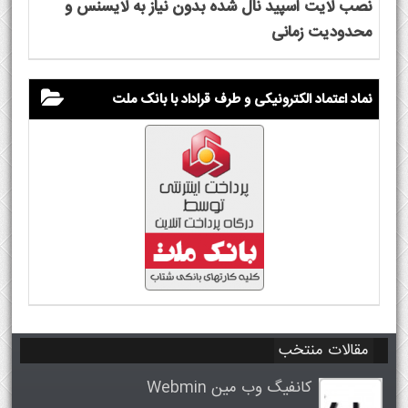
نصب لایت اسپید نال شده بدون نیاز به لایسنس و
محدودیت زمانی
نماد اعتماد الکترونیکی و طرف قراداد با بانک ملت
مقالات منتخب
کانفیگ وب مین Webmin