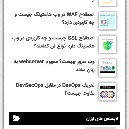
اصطلاح WAF در وب هاستینگ چیست و
چه کاربردی دارد؟
اصطلاح SSL چیست و چه کاربردی در وب
هاستینگ دارد انواع آن کدامند؟
وب سرور چیست؟ مفهوم webserver به
زبان ساده
تعریف DevOps در مقابل DevSecOps
تفاوت چیست؟
لایسنس های ارزان