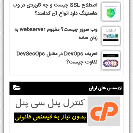
اصطلاح SSL چیست و چه کاربردی در وب
هاستینگ دارد انواع آن کدامند؟
وب سرور چیست؟ مفهوم webserver به
زبان ساده
تعریف DevOps در مقابل DevSecOps
تفاوت چیست؟
لایسنس های ارزان