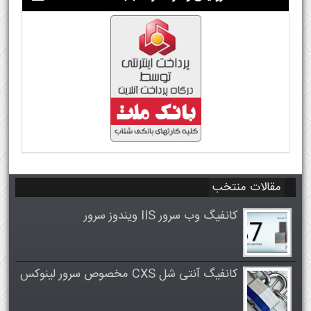
مقالات منتخب
کانفیگ وب سرور IIS ویندوز سرور
کانفیگ آنتی شل CXS مخصوص سرور لینوکس