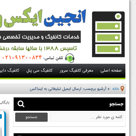
صفحه اصلی
معرفی کانفیگ سرور
کانفیگ سی پنل
کانفیگ دای
خانه
»
آرشیو برچسب: ارسال ایمیل تبلیغاتی به اینباکس
بایگان
جستجو