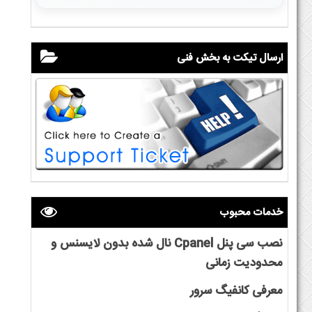
ارسال تیکت به بخش فنی
خدمات محبوب
نصب سی پنل Cpanel نال شده بدون لایسنس و
محدودیت زمانی
معرفی کانفیگ سرور