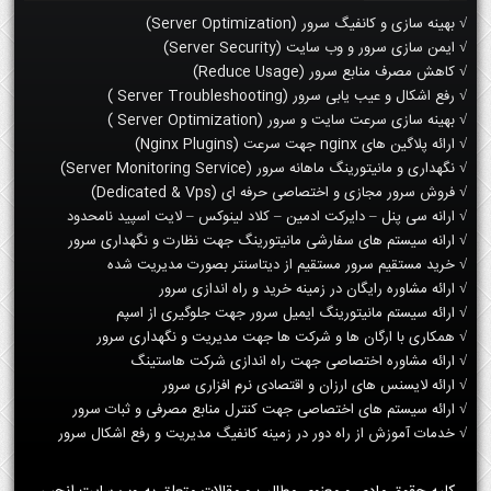
√ بهینه سازی و کانفیگ سرور (Server Optimization)
√ ایمن سازی سرور و وب سایت (Server Security)
√ کاهش مصرف منابع سرور (Reduce Usage)
√ رفع اشکال و عیب یابی سرور (Server Troubleshooting )
√ بهینه سازی سرعت سایت و سرور (Server Optimization )
√ ارائه پلاگین های nginx جهت سرعت (Nginx Plugins)
√ نگهداری و مانیتورینگ ماهانه سرور (Server Monitoring Service)
√ فروش سرور مجازی و اختصاصی حرفه ای (Dedicated & Vps)
√ ارانه سی پنل – دایرکت ادمین – کلاد لینوکس – لایت اسپید نامحدود
√ ارانه سیستم های سفارشی مانیتورینگ جهت نظارت و نگهداری سرور
√ خرید مستقیم سرور مستقیم از دیتاسنتر بصورت مدیریت شده
√ ارائه مشاوره رایگان در زمینه خرید و راه اندازی سرور
√ ارائه سیستم مانیتورینگ ایمیل سرور جهت جلوگیری از اسپم
√ همکاری با ارگان ها و شرکت ها جهت مدیریت و نگهداری سرور
√ ارائه مشاوره اختصاصی جهت راه اندازی شرکت هاستینگ
√ ارائه لایسنس های ارزان و اقتصادی نرم افزاری سرور
√ ارائه سیستم های اختصاصی جهت کنترل منابع مصرفی و ثبات سرور
√ خدمات آموزش از راه دور در زمینه کانفیگ مدیریت و رفع اشکال سرور