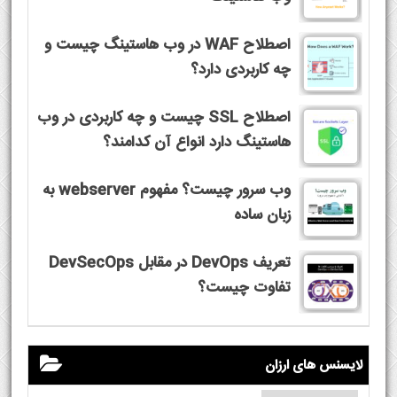
اصطلاح WAF در وب هاستینگ چیست و
چه کاربردی دارد؟
اصطلاح SSL چیست و چه کاربردی در وب
هاستینگ دارد انواع آن کدامند؟
وب سرور چیست؟ مفهوم webserver به
زبان ساده
تعریف DevOps در مقابل DevSecOps
تفاوت چیست؟
لایسنس های ارزان