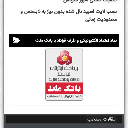
کانفیگ امنیتی سرور لینوکس
نصب لایت اسپید نال شده بدون نیاز به لایسنس و
محدودیت زمانی
نماد اعتماد الکترونیکی و طرف قراداد با بانک ملت
مقالات منتخب