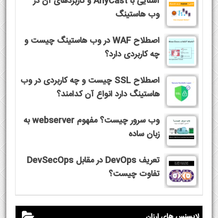
آشنایی با AnyCast و کاربردهای آن در
وب هاستینگ
اصطلاح WAF در وب هاستینگ چیست و
چه کاربردی دارد؟
اصطلاح SSL چیست و چه کاربردی در وب
هاستینگ دارد انواع آن کدامند؟
وب سرور چیست؟ مفهوم webserver به
زبان ساده
تعریف DevOps در مقابل DevSecOps
تفاوت چیست؟
لایسنس های ارزان