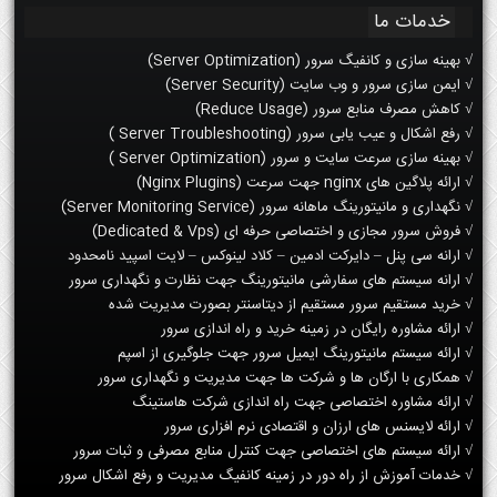
خدمات ما
√ بهینه سازی و کانفیگ سرور (Server Optimization)
√ ایمن سازی سرور و وب سایت (Server Security)
√ کاهش مصرف منابع سرور (Reduce Usage)
√ رفع اشکال و عیب یابی سرور (Server Troubleshooting )
√ بهینه سازی سرعت سایت و سرور (Server Optimization )
√ ارائه پلاگین های nginx جهت سرعت (Nginx Plugins)
√ نگهداری و مانیتورینگ ماهانه سرور (Server Monitoring Service)
√ فروش سرور مجازی و اختصاصی حرفه ای (Dedicated & Vps)
√ ارانه سی پنل – دایرکت ادمین – کلاد لینوکس – لایت اسپید نامحدود
√ ارانه سیستم های سفارشی مانیتورینگ جهت نظارت و نگهداری سرور
√ خرید مستقیم سرور مستقیم از دیتاسنتر بصورت مدیریت شده
√ ارائه مشاوره رایگان در زمینه خرید و راه اندازی سرور
√ ارائه سیستم مانیتورینگ ایمیل سرور جهت جلوگیری از اسپم
√ همکاری با ارگان ها و شرکت ها جهت مدیریت و نگهداری سرور
√ ارائه مشاوره اختصاصی جهت راه اندازی شرکت هاستینگ
√ ارائه لایسنس های ارزان و اقتصادی نرم افزاری سرور
√ ارائه سیستم های اختصاصی جهت کنترل منابع مصرفی و ثبات سرور
√ خدمات آموزش از راه دور در زمینه کانفیگ مدیریت و رفع اشکال سرور