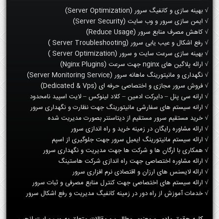
√ بهینه سازی و کانفیگ سرور (Server Optimization)
√ ایمن سازی سرور و وب سایت (Server Security)
√ کاهش مصرف منابع سرور (Reduce Usage)
√ رفع اشکال و عیب یابی سرور (Server Troubleshooting )
√ بهینه سازی سرعت سایت و سرور (Server Optimization )
√ ارائه پلاگین های nginx جهت سرعت (Nginx Plugins)
√ نگهداری و مانیتورینگ ماهانه سرور (Server Monitoring Service)
√ فروش سرور مجازی و اختصاصی حرفه ای (Dedicated & Vps)
√ ارانه سی پنل – دایرکت ادمین – کلاد لینوکس – لایت اسپید نامحدود
√ ارانه سیستم های سفارشی مانیتورینگ جهت نظارت و نگهداری سرور
√ خرید مستقیم سرور مستقیم از دیتاسنتر بصورت مدیریت شده
√ ارائه مشاوره رایگان در زمینه خرید و راه اندازی سرور
√ ارائه سیستم مانیتورینگ ایمیل سرور جهت جلوگیری از اسپم
√ همکاری با ارگان ها و شرکت ها جهت مدیریت و نگهداری سرور
√ ارائه مشاوره اختصاصی جهت راه اندازی شرکت هاستینگ
√ ارائه لایسنس های ارزان و اقتصادی نرم افزاری سرور
√ ارائه سیستم های اختصاصی جهت کنترل منابع مصرفی و ثبات سرور
√ خدمات آموزش از راه دور در زمینه کانفیگ مدیریت و رفع اشکال سرور