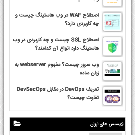
اصطلاح WAF در وب هاستینگ چیست و
چه کاربردی دارد؟
اصطلاح SSL چیست و چه کاربردی در وب
هاستینگ دارد انواع آن کدامند؟
وب سرور چیست؟ مفهوم webserver به
زبان ساده
تعریف DevOps در مقابل DevSecOps
تفاوت چیست؟
لایسنس های ارزان