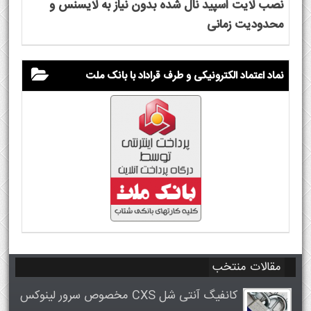
نصب لایت اسپید نال شده بدون نیاز به لایسنس و
محدودیت زمانی
نماد اعتماد الکترونیکی و طرف قراداد با بانک ملت
مقالات منتخب
کانفیگ آنتی شل CXS مخصوص سرور لینوکس