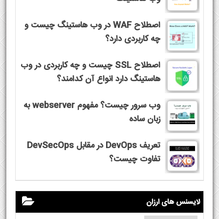
اصطلاح WAF در وب هاستینگ چیست و
چه کاربردی دارد؟
اصطلاح SSL چیست و چه کاربردی در وب
هاستینگ دارد انواع آن کدامند؟
وب سرور چیست؟ مفهوم webserver به
زبان ساده
تعریف DevOps در مقابل DevSecOps
تفاوت چیست؟
لایسنس های ارزان