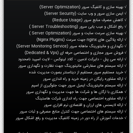
√ بهینه سازی و کانفیگ سرور (Server Optimization)
√ ایمن سازی سرور و وب سایت (Server Security)
√ کاهش مصرف منابع سرور (Reduce Usage)
√ رفع اشکال و عیب یابی سرور (Server Troubleshooting )
√ بهینه سازی سرعت سایت و سرور (Server Optimization )
√ ارائه پلاگین های nginx جهت سرعت (Nginx Plugins)
√ نگهداری و مانیتورینگ ماهانه سرور (Server Monitoring Service)
√ فروش سرور مجازی و اختصاصی حرفه ای (Dedicated & Vps)
√ ارانه سی پنل – دایرکت ادمین – کلاد لینوکس – لایت اسپید نامحدود
√ ارانه سیستم های سفارشی مانیتورینگ جهت نظارت و نگهداری سرور
√ خرید مستقیم سرور مستقیم از دیتاسنتر بصورت مدیریت شده
√ ارائه مشاوره رایگان در زمینه خرید و راه اندازی سرور
√ ارائه سیستم مانیتورینگ ایمیل سرور جهت جلوگیری از اسپم
√ همکاری با ارگان ها و شرکت ها جهت مدیریت و نگهداری سرور
√ ارائه مشاوره اختصاصی جهت راه اندازی شرکت هاستینگ
√ ارائه لایسنس های ارزان و اقتصادی نرم افزاری سرور
√ ارائه سیستم های اختصاصی جهت کنترل منابع مصرفی و ثبات سرور
√ خدمات آموزش از راه دور در زمینه کانفیگ مدیریت و رفع اشکال سرور