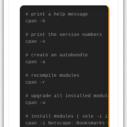
# print a help message

cpan -h

# print the version numbers

cpan -v

# create an autobundle

cpan -a

# recompile modules

cpan -r

# upgrade all installed modules

cpan -u

# install modules ( sole -i is optio
cpan -i Netscape::Booksmarks Busines