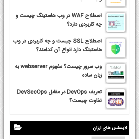
اصطلاح WAF در وب هاستینگ چیست و
چه کاربردی دارد؟
اصطلاح SSL چیست و چه کاربردی در وب
هاستینگ دارد انواع آن کدامند؟
وب سرور چیست؟ مفهوم webserver به
زبان ساده
تعریف DevOps در مقابل DevSecOps
تفاوت چیست؟
لایسنس های ارزان