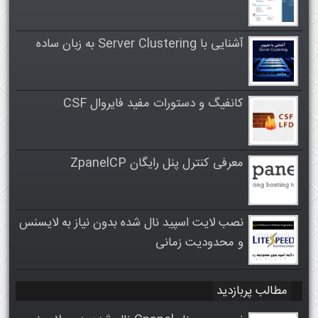
آشنایی با Server Clustering به زبان ساده
کانفیگ و دستورات مفید فایروال CSF
معرفی کنترل پنل رایگان ZpanelCP
نصب لایت اسپید نال شده بدون نیاز به لایسنس
و محدودیت زمانی
مطالب پربازدید