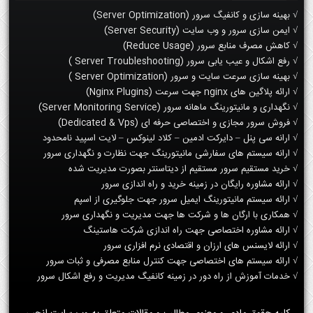
√ بهینه سازی و کانفیگ سرور (Server Optimization)
√ ایمن سازی سرور و وب سایت (Server Security)
√ کاهش مصرف منابع سرور (Reduce Usage)
√ رفع اشکال و عیب یابی سرور (Server Troubleshooting )
√ بهینه سازی سرعت سایت و سرور (Server Optimization )
√ ارائه پلاگین های nginx جهت سرعت (Nginx Plugins)
√ نگهداری و مانیتورینگ ماهانه سرور (Server Monitoring Service)
√ فروش سرور مجازی و اختصاصی حرفه ای (Dedicated & Vps)
√ ارانه سی پنل – دایرکت ادمین – کلاد لینوکس – لایت اسپید نامحدود
√ ارانه سیستم های سفارشی مانیتورینگ جهت نظارت و نگهداری سرور
√ خرید مستقیم سرور مستقیم از دیتاسنتر بصورت مدیریت شده
√ ارائه مشاوره رایگان در زمینه خرید و راه اندازی سرور
√ ارائه سیستم مانیتورینگ ایمیل سرور جهت جلوگیری از اسپم
√ همکاری با ارگان ها و شرکت ها جهت مدیریت و نگهداری سرور
√ ارائه مشاوره اختصاصی جهت راه اندازی شرکت هاستینگ
√ ارائه لایسنس های ارزان و اقتصادی نرم افزاری سرور
√ ارائه سیستم های اختصاصی جهت کنترل منابع مصرفی و ثبات سرور
√ خدمات آموزش از راه دور در زمینه کانفیگ مدیریت و رفع اشکال سرور