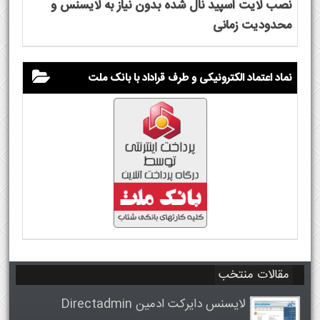
نصب لایت اسپید نال شده بدون نیاز به لایسنس و
محدودیت زمانی
نماد اعتماد الکترونیکی و طرف قراداد با بانک ملت
مقالات منتخب
لایسنس دایرکت ادمین Directadmin