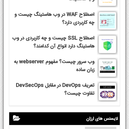
اصطلاح WAF در وب هاستینگ چیست و
چه کاربردی دارد؟
اصطلاح SSL چیست و چه کاربردی در وب
هاستینگ دارد انواع آن کدامند؟
وب سرور چیست؟ مفهوم webserver به
زبان ساده
تعریف DevOps در مقابل DevSecOps
تفاوت چیست؟
لایسنس های ارزان