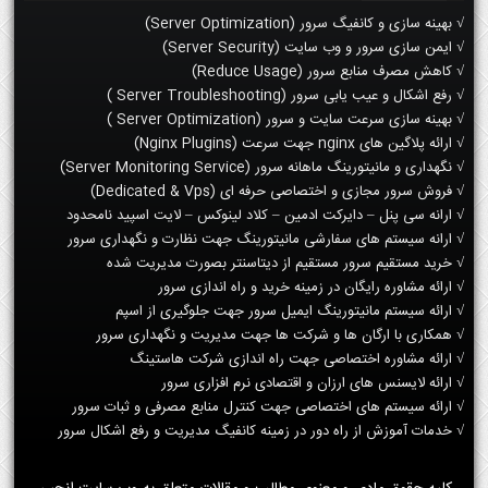
√ بهینه سازی و کانفیگ سرور (Server Optimization)
√ ایمن سازی سرور و وب سایت (Server Security)
√ کاهش مصرف منابع سرور (Reduce Usage)
√ رفع اشکال و عیب یابی سرور (Server Troubleshooting )
√ بهینه سازی سرعت سایت و سرور (Server Optimization )
√ ارائه پلاگین های nginx جهت سرعت (Nginx Plugins)
√ نگهداری و مانیتورینگ ماهانه سرور (Server Monitoring Service)
√ فروش سرور مجازی و اختصاصی حرفه ای (Dedicated & Vps)
√ ارانه سی پنل – دایرکت ادمین – کلاد لینوکس – لایت اسپید نامحدود
√ ارانه سیستم های سفارشی مانیتورینگ جهت نظارت و نگهداری سرور
√ خرید مستقیم سرور مستقیم از دیتاسنتر بصورت مدیریت شده
√ ارائه مشاوره رایگان در زمینه خرید و راه اندازی سرور
√ ارائه سیستم مانیتورینگ ایمیل سرور جهت جلوگیری از اسپم
√ همکاری با ارگان ها و شرکت ها جهت مدیریت و نگهداری سرور
√ ارائه مشاوره اختصاصی جهت راه اندازی شرکت هاستینگ
√ ارائه لایسنس های ارزان و اقتصادی نرم افزاری سرور
√ ارائه سیستم های اختصاصی جهت کنترل منابع مصرفی و ثبات سرور
√ خدمات آموزش از راه دور در زمینه کانفیگ مدیریت و رفع اشکال سرور