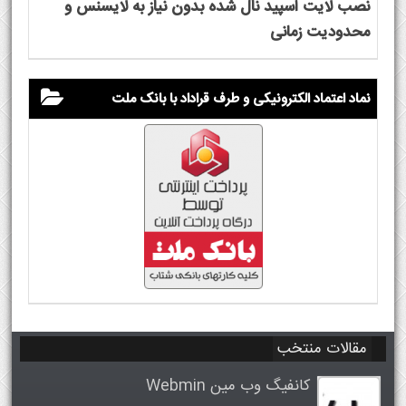
نصب لایت اسپید نال شده بدون نیاز به لایسنس و
محدودیت زمانی
نماد اعتماد الکترونیکی و طرف قراداد با بانک ملت
مقالات منتخب
کانفیگ وب مین Webmin