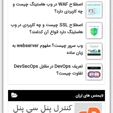
اصطلاح WAF در وب هاستینگ چیست و
چه کاربردی دارد؟
اصطلاح SSL چیست و چه کاربردی در وب
هاستینگ دارد انواع آن کدامند؟
وب سرور چیست؟ مفهوم webserver به
زبان ساده
تعریف DevOps در مقابل DevSecOps
تفاوت چیست؟
لایسنس های ارزان