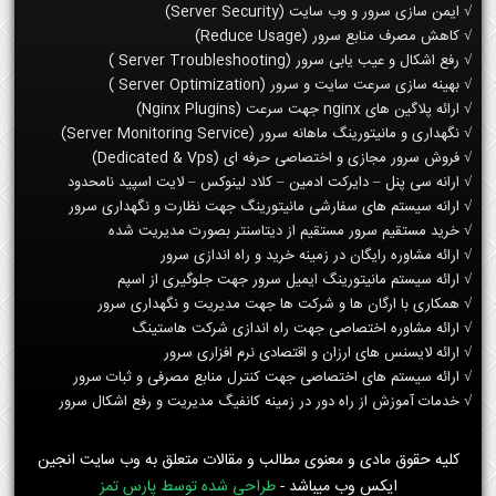
√ ایمن سازی سرور و وب سایت (Server Security)
√ کاهش مصرف منابع سرور (Reduce Usage)
√ رفع اشکال و عیب یابی سرور (Server Troubleshooting )
√ بهینه سازی سرعت سایت و سرور (Server Optimization )
√ ارائه پلاگین های nginx جهت سرعت (Nginx Plugins)
√ نگهداری و مانیتورینگ ماهانه سرور (Server Monitoring Service)
√ فروش سرور مجازی و اختصاصی حرفه ای (Dedicated & Vps)
√ ارانه سی پنل – دایرکت ادمین – کلاد لینوکس – لایت اسپید نامحدود
√ ارانه سیستم های سفارشی مانیتورینگ جهت نظارت و نگهداری سرور
√ خرید مستقیم سرور مستقیم از دیتاسنتر بصورت مدیریت شده
√ ارائه مشاوره رایگان در زمینه خرید و راه اندازی سرور
√ ارائه سیستم مانیتورینگ ایمیل سرور جهت جلوگیری از اسپم
√ همکاری با ارگان ها و شرکت ها جهت مدیریت و نگهداری سرور
√ ارائه مشاوره اختصاصی جهت راه اندازی شرکت هاستینگ
√ ارائه لایسنس های ارزان و اقتصادی نرم افزاری سرور
√ ارائه سیستم های اختصاصی جهت کنترل منابع مصرفی و ثبات سرور
√ خدمات آموزش از راه دور در زمینه کانفیگ مدیریت و رفع اشکال سرور
کلیه حقوق مادی و معنوی مطالب و مقالات متعلق به وب سایت انجین
ایکس وب میباشد -
طراحی شده توسط پارس تمز