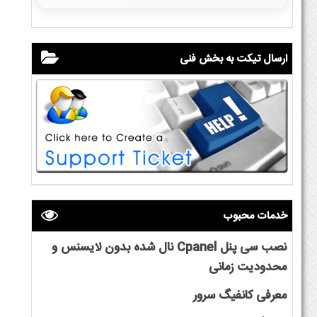
ارسال تیکت به بخش فنی
خدمات محبوب
نصب سی پنل Cpanel نال شده بدون لایسنس و
محدودیت زمانی
معرفی کانفیگ سرور