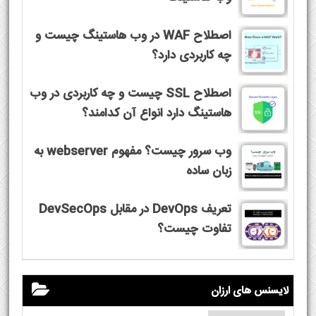
اصطلاح WAF در وب هاستینگ چیست و
چه کاربردی دارد؟
اصطلاح SSL چیست و چه کاربردی در وب
هاستینگ دارد انواع آن کدامند؟
وب سرور چیست؟ مفهوم webserver به
زبان ساده
تعریف DevOps در مقابل DevSecOps
تفاوت چیست؟
لایسنس های ارزان