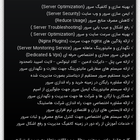
√ بهینه سازی و کانفیگ سرور (Server Optimization)
√ ایمن سازی سرور و وب سایت (Server Security)
√ کاهش مصرف منابع سرور (Reduce Usage)
√ رفع اشکال و عیب یابی سرور (Server Troubleshooting )
√ بهینه سازی سرعت سایت و سرور (Server Optimization )
√ ارائه پلاگین های nginx جهت سرعت (Nginx Plugins)
√ نگهداری و مانیتورینگ ماهانه سرور (Server Monitoring Service)
√ فروش سرور مجازی و اختصاصی حرفه ای (Dedicated & Vps)
√ ارانه سی پنل – دایرکت ادمین – کلاد لینوکس – لایت اسپید نامحدود
√ ارانه سیستم های سفارشی مانیتورینگ جهت نظارت و نگهداری سرور
√ خرید مستقیم سرور مستقیم از دیتاسنتر بصورت مدیریت شده
√ ارائه مشاوره رایگان در زمینه خرید و راه اندازی سرور
√ ارائه سیستم مانیتورینگ ایمیل سرور جهت جلوگیری از اسپم
√ همکاری با ارگان ها و شرکت ها جهت مدیریت و نگهداری سرور
√ ارائه مشاوره اختصاصی جهت راه اندازی شرکت هاستینگ
√ ارائه لایسنس های ارزان و اقتصادی نرم افزاری سرور
√ ارائه سیستم های اختصاصی جهت کنترل منابع مصرفی و ثبات سرور
√ خدمات آموزش از راه دور در زمینه کانفیگ مدیریت و رفع اشکال سرور