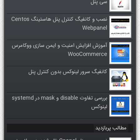
سی پنل
نصب و کانفیگ کنترل پنل هاستینگ Centos
Webpanel
آموزش افزایش امنیت و ایمن سازی ووکامرس
WooCommerce
کانفیگ سرور لینوکس بدون کنترل پنل
بررسی تفاوت disable و mask در systemd
لینوکس
مطالب پربازدید