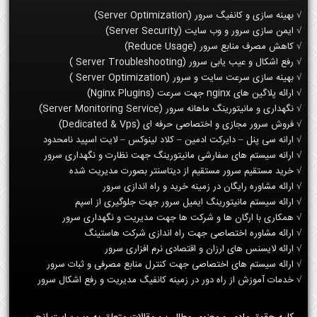
√ بهینه سازی و کانفیگ سرور (Server Optimization)
√ ایمن سازی سرور و وب سایت (Server Security)
√ کاهش مصرف منابع سرور (Reduce Usage)
√ رفع اشکال و عیب یابی سرور (Server Troubleshooting )
√ بهینه سازی سرعت سایت و سرور (Server Optimization )
√ ارائه پلاگین های nginx جهت سرعت (Nginx Plugins)
√ نگهداری و مانیتورینگ ماهانه سرور (Server Monitoring Service)
√ فروش سرور مجازی و اختصاصی حرفه ای (Dedicated & Vps)
√ ارانه سی پنل – دایرکت ادمین – کلاد لینوکس – لایت اسپید نامحدود
√ ارانه سیستم های سفارشی مانیتورینگ جهت نظارت و نگهداری سرور
√ خرید مستقیم سرور مستقیم از دیتاسنتر بصورت مدیریت شده
√ ارائه مشاوره رایگان در زمینه خرید و راه اندازی سرور
√ ارائه سیستم مانیتورینگ ایمیل سرور جهت جلوگیری از اسپم
√ همکاری با ارگان ها و شرکت ها جهت مدیریت و نگهداری سرور
√ ارائه مشاوره اختصاصی جهت راه اندازی شرکت هاستینگ
√ ارائه لایسنس های ارزان و اقتصادی نرم افزاری سرور
√ ارائه سیستم های اختصاصی جهت کنترل منابع مصرفی و ثبات سرور
√ خدمات آموزش از راه دور در زمینه کانفیگ مدیریت و رفع اشکال سرور