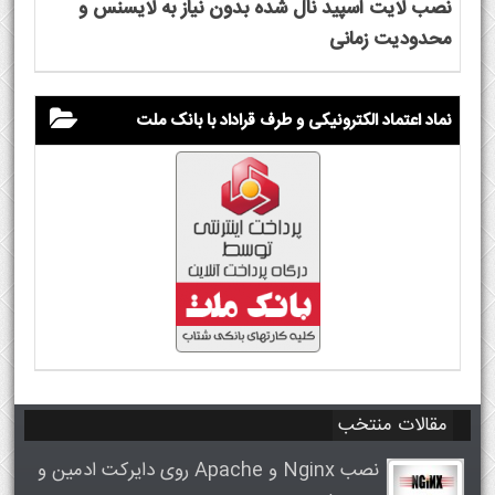
نصب لایت اسپید نال شده بدون نیاز به لایسنس و
محدودیت زمانی
نماد اعتماد الکترونیکی و طرف قراداد با بانک ملت
مقالات منتخب
نصب Nginx و Apache روی دایرکت ادمین و