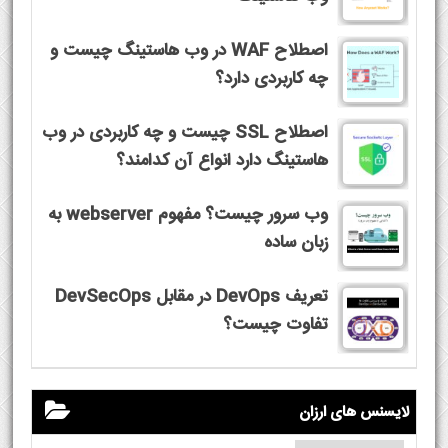
اصطلاح WAF در وب هاستینگ چیست و
چه کاربردی دارد؟
اصطلاح SSL چیست و چه کاربردی در وب
هاستینگ دارد انواع آن کدامند؟
وب سرور چیست؟ مفهوم webserver به
زبان ساده
تعریف DevOps در مقابل DevSecOps
تفاوت چیست؟
لایسنس های ارزان