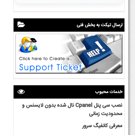
ارسال تیکت به بخش فنی
خدمات محبوب
نصب سی پنل Cpanel نال شده بدون لایسنس و
محدودیت زمانی
معرفی کانفیگ سرور