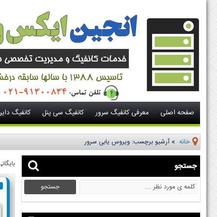
صفحه اصلی
معرفی کانفیگ سرور
کانفیگ سی پنل
کانفیگ دای
خانه
»
آرشیو برچسب: ویروس یابی سرور
بایگان
جستجو