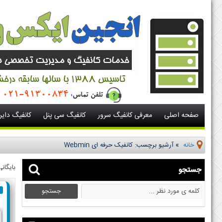
صفحه اصلی
معرفی کانفیگ سرور
کانفیگ سی پنل
کانفیگ دای
خانه
»
آرشیو برچسب: کانفیک حرفه ای Webmin
بایگانی
جستجو