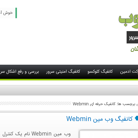
خوش آمدید -
رکت ادمین
کانفیگ کلوکسو
کانفیگ امنیتی سرور
بررسی و رفع اشکال سرو
 برچسب ها: کانفیک حرفه ای Webmin
کانفیگ وب مین Webmin
وب مین Webmin نام