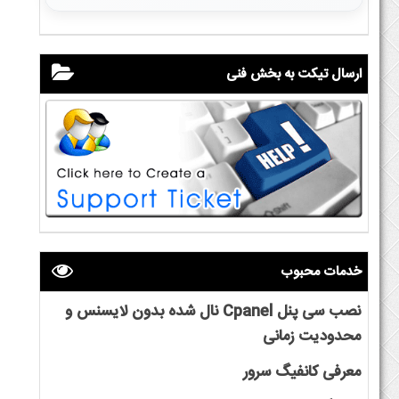
ارسال تیکت به بخش فنی
خدمات محبوب
نصب سی پنل Cpanel نال شده بدون لایسنس و
محدودیت زمانی
معرفی کانفیگ سرور