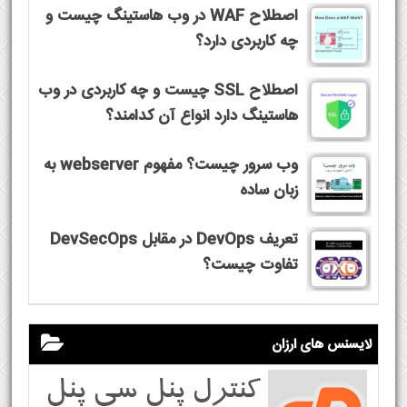
اصطلاح WAF در وب هاستینگ چیست و
چه کاربردی دارد؟
اصطلاح SSL چیست و چه کاربردی در وب
هاستینگ دارد انواع آن کدامند؟
وب سرور چیست؟ مفهوم webserver به
زبان ساده
تعریف DevOps در مقابل DevSecOps
تفاوت چیست؟
لایسنس های ارزان