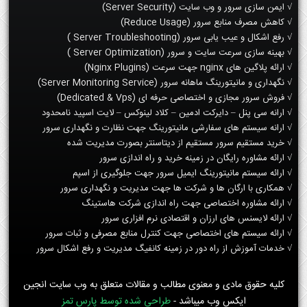
√ ایمن سازی سرور و وب سایت (Server Security)
√ کاهش مصرف منابع سرور (Reduce Usage)
√ رفع اشکال و عیب یابی سرور (Server Troubleshooting )
√ بهینه سازی سرعت سایت و سرور (Server Optimization )
√ ارائه پلاگین های nginx جهت سرعت (Nginx Plugins)
√ نگهداری و مانیتورینگ ماهانه سرور (Server Monitoring Service)
√ فروش سرور مجازی و اختصاصی حرفه ای (Dedicated & Vps)
√ ارانه سی پنل – دایرکت ادمین – کلاد لینوکس – لایت اسپید نامحدود
√ ارانه سیستم های سفارشی مانیتورینگ جهت نظارت و نگهداری سرور
√ خرید مستقیم سرور مستقیم از دیتاسنتر بصورت مدیریت شده
√ ارائه مشاوره رایگان در زمینه خرید و راه اندازی سرور
√ ارائه سیستم مانیتورینگ ایمیل سرور جهت جلوگیری از اسپم
√ همکاری با ارگان ها و شرکت ها جهت مدیریت و نگهداری سرور
√ ارائه مشاوره اختصاصی جهت راه اندازی شرکت هاستینگ
√ ارائه لایسنس های ارزان و اقتصادی نرم افزاری سرور
√ ارائه سیستم های اختصاصی جهت کنترل منابع مصرفی و ثبات سرور
√ خدمات آموزش از راه دور در زمینه کانفیگ مدیریت و رفع اشکال سرور
کلیه حقوق مادی و معنوی مطالب و مقالات متعلق به وب سایت انجین
ایکس وب میباشد -
طراحی شده توسط پارس تمز