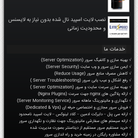
نصب لایت اسپید نال شده بدون نیاز به لایسنس
و محدودیت زمانی
خدمات ما
√ بهینه سازی و کانفیگ سرور (Server Optimization)
√ ایمن سازی سرور و وب سایت (Server Security)
√ کاهش مصرف منابع سرور (Reduce Usage)
√ رفع اشکال و عیب یابی سرور (Server Troubleshooting )
√ بهینه سازی سرعت سایت و سرور (Server Optimization )
√ ارائه پلاگین های nginx جهت سرعت (Nginx Plugins)
√ نگهداری و مانیتورینگ ماهانه سرور (Server Monitoring Service)
√ فروش سرور مجازی و اختصاصی حرفه ای (Dedicated & Vps)
√ ارانه سی پنل – دایرکت ادمین – کلاد لینوکس – لایت اسپید نامحدود
√ ارانه سیستم های سفارشی مانیتورینگ جهت نظارت و نگهداری سرور
√ خرید مستقیم سرور مستقیم از دیتاسنتر بصورت مدیریت شده
√ ارائه مشاوره رایگان در زمینه خرید و راه اندازی سرور