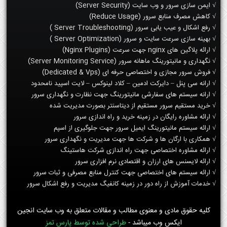
√ ایمن سازی سرور و وب سایت (Server Security)
√ کاهش مصرف منابع سرور (Reduce Usage)
√ رفع اشکال و عیب یابی سرور (Server Troubleshooting )
√ بهینه سازی سرعت سایت و سرور (Server Optimization )
√ ارائه پلاگین های nginx جهت سرعت (Nginx Plugins)
√ نگهداری و مانیتورینگ ماهانه سرور (Server Monitoring Service)
√ فروش سرور مجازی و اختصاصی حرفه ای (Dedicated & Vps)
√ ارانه سی پنل – دایرکت ادمین – کلاد لینوکس – لایت اسپید نامحدود
√ ارانه سیستم های سفارشی مانیتورینگ جهت نظارت و نگهداری سرور
√ خرید مستقیم سرور مستقیم از دیتاسنتر بصورت مدیریت شده
√ ارائه مشاوره رایگان در زمینه خرید و راه اندازی سرور
√ ارائه سیستم مانیتورینگ ایمیل سرور جهت جلوگیری از اسپم
√ همکاری با ارگان ها و شرکت ها جهت مدیریت و نگهداری سرور
√ ارائه مشاوره اختصاصی جهت راه اندازی شرکت هاستینگ
√ ارائه لایسنس های ارزان و اقتصادی نرم افزاری سرور
√ ارائه سیستم های اختصاصی جهت کنترل منابع مصرفی و ثبات سرور
√ خدمات آموزش از راه دور در زمینه کانفیگ مدیریت و رفع اشکال سرور
کلیه حقوق مادی و معنوی مطالب و مقالات متعلق به وب سایت انجین
ایکس وب میباشد -
طراحی شده توسط پارس تمز