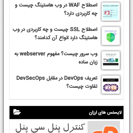
اصطلاح WAF در وب هاستینگ چیست و
چه کاربردی دارد؟
اصطلاح SSL چیست و چه کاربردی در وب
هاستینگ دارد انواع آن کدامند؟
وب سرور چیست؟ مفهوم webserver به
زبان ساده
تعریف DevOps در مقابل DevSecOps
تفاوت چیست؟
لایسنس های ارزان