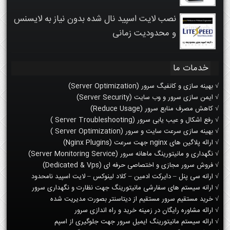
نصب لایت اسپید نال شده بدون نیاز به لایسنس
و محدودیت زمانی
خدمات ما
√ بهینه سازی و کانفیگ سرور (Server Optimization)
√ ایمن سازی سرور و وب سایت (Server Security)
√ کاهش مصرف منابع سرور (Reduce Usage)
√ رفع اشکال و عیب یابی سرور (Server Troubleshooting )
√ بهینه سازی سرعت سایت و سرور (Server Optimization )
√ ارائه پلاگین های nginx جهت سرعت (Nginx Plugins)
√ نگهداری و مانیتورینگ ماهانه سرور (Server Monitoring Service)
√ فروش سرور مجازی و اختصاصی حرفه ای (Dedicated & Vps)
√ ارانه سی پنل – دایرکت ادمین – کلاد لینوکس – لایت اسپید نامحدود
√ ارانه سیستم های سفارشی مانیتورینگ جهت نظارت و نگهداری سرور
√ خرید مستقیم سرور مستقیم از دیتاسنتر بصورت مدیریت شده
√ ارائه مشاوره رایگان در زمینه خرید و راه اندازی سرور
√ ارائه سیستم مانیتورینگ ایمیل سرور جهت جلوگیری از اسپم