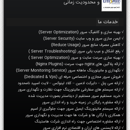
و محدودیت زمانی
خدمات ما
√ بهینه سازی و کانفیگ سرور (Server Optimization)
√ ایمن سازی سرور و وب سایت (Server Security)
√ کاهش مصرف منابع سرور (Reduce Usage)
√ رفع اشکال و عیب یابی سرور (Server Troubleshooting )
√ بهینه سازی سرعت سایت و سرور (Server Optimization )
√ ارائه پلاگین های nginx جهت سرعت (Nginx Plugins)
√ نگهداری و مانیتورینگ ماهانه سرور (Server Monitoring Service)
√ فروش سرور مجازی و اختصاصی حرفه ای (Dedicated & Vps)
√ ارانه سی پنل – دایرکت ادمین – کلاد لینوکس – لایت اسپید نامحدود
√ ارانه سیستم های سفارشی مانیتورینگ جهت نظارت و نگهداری سرور
√ خرید مستقیم سرور مستقیم از دیتاسنتر بصورت مدیریت شده
√ ارائه مشاوره رایگان در زمینه خرید و راه اندازی سرور
√ ارائه سیستم مانیتورینگ ایمیل سرور جهت جلوگیری از اسپم
√ همکاری با ارگان ها و شرکت ها جهت مدیریت و نگهداری سرور
√ ارائه مشاوره اختصاصی جهت راه اندازی شرکت هاستینگ
√ ارائه لایسنس های ارزان و اقتصادی نرم افزاری سرور