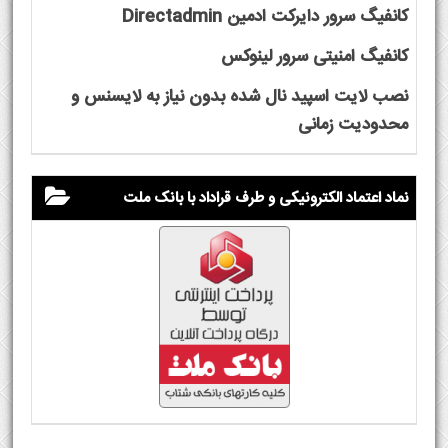
کانفیگ سرور دایرکت ادمین Directadmin
کانفیگ امنیتی سرور لینوکس
نصب لایت اسپید نال شده بدون نیاز به لایسنس و
محدودیت زمانی
نماد اعتماد الکترونیکی و طرف قراداد با بانک ملت