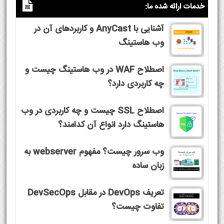
خدمات ارائه شده ما:
آشنایی با AnyCast و کاربردهای آن در
وب هاستینگ
اصطلاح WAF در وب هاستینگ چیست و
چه کاربردی دارد؟
اصطلاح SSL چیست و چه کاربردی در وب
هاستینگ دارد انواع آن کدامند؟
وب سرور چیست؟ مفهوم webserver به
زبان ساده
تعریف DevOps در مقابل DevSecOps
تفاوت چیست؟