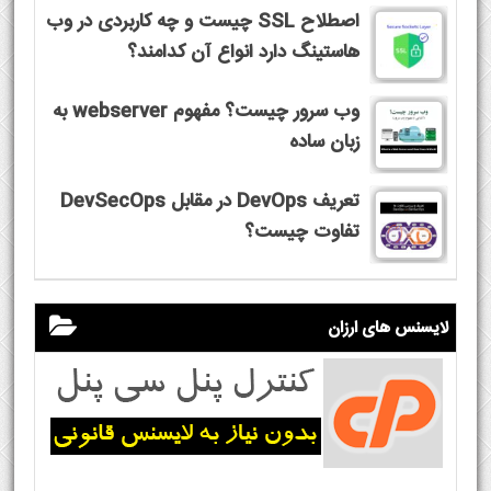
اصطلاح SSL چیست و چه کاربردی در وب
هاستینگ دارد انواع آن کدامند؟
وب سرور چیست؟ مفهوم webserver به
زبان ساده
تعریف DevOps در مقابل DevSecOps
تفاوت چیست؟
لایسنس های ارزان