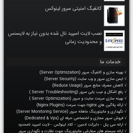
کانفیگ امنیتی سرور لینوکس
نصب لایت اسپید نال شده بدون نیاز به لایسنس
و محدودیت زمانی
خدمات ما
√ بهینه سازی و کانفیگ سرور (Server Optimization)
√ ایمن سازی سرور و وب سایت (Server Security)
√ کاهش مصرف منابع سرور (Reduce Usage)
√ رفع اشکال و عیب یابی سرور (Server Troubleshooting )
√ بهینه سازی سرعت سایت و سرور (Server Optimization )
√ ارائه پلاگین های nginx جهت سرعت (Nginx Plugins)
√ نگهداری و مانیتورینگ ماهانه سرور (Server Monitoring Service)
√ فروش سرور مجازی و اختصاصی حرفه ای (Dedicated & Vps)
√ ارانه سی پنل – دایرکت ادمین – کلاد لینوکس – لایت اسپید نامحدود
√ ارانه سیستم های سفارشی مانیتورینگ جهت نظارت و نگهداری سرور