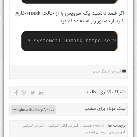
اگر قصد داشتید یک سرویس را از حالت mask خارج
کنید از دستور زیر استفاده نمایید:
# systemctl unmask httpd.service
آموزش کانفیگ سرور
اشتراک گذاری مطلب
لینک کوتاه برای مطلب
برچسب ها :
,
,
,
systemd چیست
آموزش انلاین لینوکس
آموزش لینوکس
آموزش های حرفه ای لینوکس