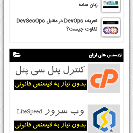
زبان ساده
تعریف DevOps در مقابل DevSecOps
تفاوت چیست؟
لایسنس های ارزان