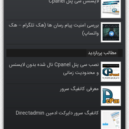
لایسنس سی پنل Cpanel
بررسی امنیت پیام رسان ها (هک تلگرام – هک
واتساپ)
مطالب پربازدید
نصب سی پنل Cpanel نال شده بدون لایسنس
و محدودیت زمانی
معرفی کانفیگ سرور
کانفیگ سرور دایرکت ادمین Directadmin