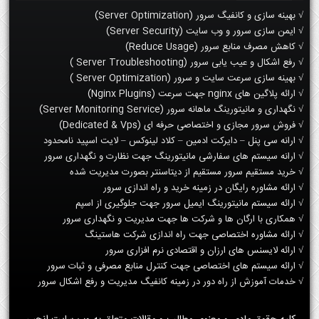
√ بهینه سازی و کانفیگ سرور (Server Optimization)
√ ایمن سازی سرور و وب سایت (Server Security)
√ کاهش مصرف منابع سرور (Reduce Usage)
√ رفع اشکال و عیب یابی سرور (Server Troubleshooting )
√ بهینه سازی سرعت سایت و سرور (Server Optimization )
√ ارائه پلاگین های nginx جهت سرعت (Nginx Plugins)
√ نگهداری و مانیتورینگ ماهانه سرور (Server Monitoring Service)
√ فروش سرور مجازی و اختصاصی حرفه ای (Dedicated & Vps)
√ ارانه سی پنل – دایرکت ادمین – کلاد لینوکس – لایت اسپید نامحدود
√ ارانه سیستم های سفارشی مانیتورینگ جهت نظارت و نگهداری سرور
√ خرید مستقیم سرور مستقیم از دیتاسنتر بصورت مدیریت شده
√ ارائه مشاوره رایگان در زمینه خرید و راه اندازی سرور
√ ارائه سیستم مانیتورینگ ایمیل سرور جهت جلوگیری از اسپم
√ همکاری با ارگان ها و شرکت ها جهت مدیریت و نگهداری سرور
√ ارائه مشاوره اختصاصی جهت راه اندازی شرکت هاستینگ
√ ارائه لایسنس های ارزان و اقتصادی نرم افزاری سرور
√ ارائه سیستم های اختصاصی جهت کنترل منابع مصرفی و ثبات سرور
√ خدمات آموزش از راه دور در زمینه کانفیگ مدیریت و رفع اشکال سرور