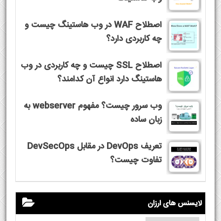
اصطلاح WAF در وب هاستینگ چیست و
چه کاربردی دارد؟
اصطلاح SSL چیست و چه کاربردی در وب
هاستینگ دارد انواع آن کدامند؟
وب سرور چیست؟ مفهوم webserver به
زبان ساده
تعریف DevOps در مقابل DevSecOps
تفاوت چیست؟
لایسنس های ارزان