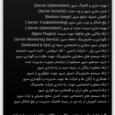
√ بهینه سازی و کانفیگ سرور (Server Optimization)
√ ایمن سازی سرور و وب سایت (Server Security)
√ کاهش مصرف منابع سرور (Reduce Usage)
√ رفع اشکال و عیب یابی سرور (Server Troubleshooting )
√ بهینه سازی سرعت سایت و سرور (Server Optimization )
√ ارائه پلاگین های nginx جهت سرعت (Nginx Plugins)
√ نگهداری و مانیتورینگ ماهانه سرور (Server Monitoring Service)
√ فروش سرور مجازی و اختصاصی حرفه ای (Dedicated & Vps)
√ ارانه سی پنل – دایرکت ادمین – کلاد لینوکس – لایت اسپید نامحدود
√ ارانه سیستم های سفارشی مانیتورینگ جهت نظارت و نگهداری سرور
√ خرید مستقیم سرور مستقیم از دیتاسنتر بصورت مدیریت شده
√ ارائه مشاوره رایگان در زمینه خرید و راه اندازی سرور
√ ارائه سیستم مانیتورینگ ایمیل سرور جهت جلوگیری از اسپم
√ همکاری با ارگان ها و شرکت ها جهت مدیریت و نگهداری سرور
√ ارائه مشاوره اختصاصی جهت راه اندازی شرکت هاستینگ
√ ارائه لایسنس های ارزان و اقتصادی نرم افزاری سرور
√ ارائه سیستم های اختصاصی جهت کنترل منابع مصرفی و ثبات سرور
√ خدمات آموزش از راه دور در زمینه کانفیگ مدیریت و رفع اشکال سرور