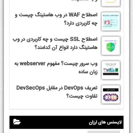
اصطلاح WAF در وب هاستینگ چیست و
چه کاربردی دارد؟
اصطلاح SSL چیست و چه کاربردی در وب
هاستینگ دارد انواع آن کدامند؟
وب سرور چیست؟ مفهوم webserver به
زبان ساده
تعریف DevOps در مقابل DevSecOps
تفاوت چیست؟
لایسنس های ارزان