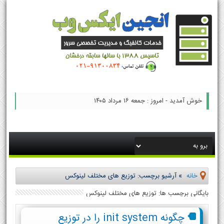
خوش آمدید - امروز : جمعه ۱۶ مرداد ۱۴۰۵
خانه
»
آرشیو برچسب: توزیع های مختلف لینوکس
بایگانی برچسب ها: توزیع های مختلف لینوکس
چگونه init system را در توزیع