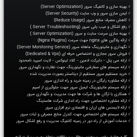
√ بهینه سازی و کانفیگ سرور (Server Optimization)
√ ایمن سازی سرور و وب سایت (Server Security)
√ کاهش مصرف منابع سرور (Reduce Usage)
√ رفع اشکال و عیب یابی سرور (Server Troubleshooting )
√ بهینه سازی سرعت سایت و سرور (Server Optimization )
√ ارائه پلاگین های nginx جهت سرعت (Nginx Plugins)
√ نگهداری و مانیتورینگ ماهانه سرور (Server Monitoring Service)
√ فروش سرور مجازی و اختصاصی حرفه ای (Dedicated & Vps)
√ ارانه سی پنل – دایرکت ادمین – کلاد لینوکس – لایت اسپید نامحدود
√ ارانه سیستم های سفارشی مانیتورینگ جهت نظارت و نگهداری سرور
√ خرید مستقیم سرور مستقیم از دیتاسنتر بصورت مدیریت شده
√ ارائه مشاوره رایگان در زمینه خرید و راه اندازی سرور
√ ارائه سیستم مانیتورینگ ایمیل سرور جهت جلوگیری از اسپم
√ همکاری با ارگان ها و شرکت ها جهت مدیریت و نگهداری سرور
√ ارائه مشاوره اختصاصی جهت راه اندازی شرکت هاستینگ
√ ارائه لایسنس های ارزان و اقتصادی نرم افزاری سرور
√ ارائه سیستم های اختصاصی جهت کنترل منابع مصرفی و ثبات سرور
√ خدمات آموزش از راه دور در زمینه کانفیگ مدیریت و رفع اشکال سرور