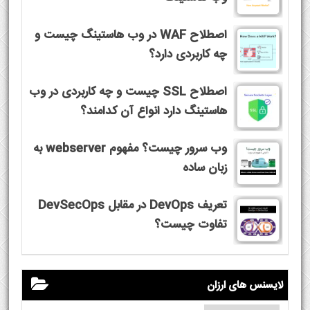
اصطلاح WAF در وب هاستینگ چیست و
چه کاربردی دارد؟
اصطلاح SSL چیست و چه کاربردی در وب
هاستینگ دارد انواع آن کدامند؟
وب سرور چیست؟ مفهوم webserver به
زبان ساده
تعریف DevOps در مقابل DevSecOps
تفاوت چیست؟
لایسنس های ارزان