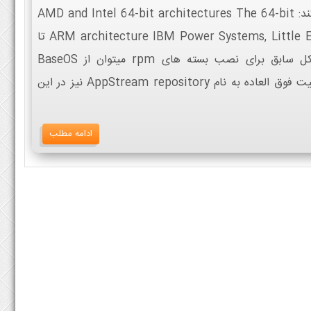
معماری های CPU زیر پشتیبانی می کند: AMD and Intel 64-bit architectures The 64-bit
ARM architecture IBM Power Systems, Little Endian IBM Z physical memory تا
4PB پشتیبانی میشود. به همان شکل سابق برای نصب بسته های rpm میتوان از BaseOS
repository استفاده کرد اما یک قابلیت فوق العاده به نام AppStream repository نیز در این
ادامه مطلب