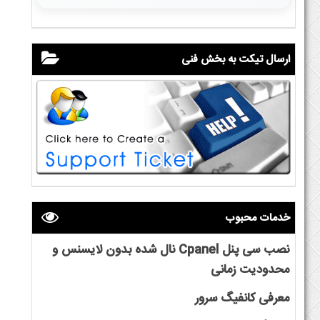
ارسال تیکت به بخش فنی
خدمات محبوب
نصب سی پنل Cpanel نال شده بدون لایسنس و
محدودیت زمانی
معرفی کانفیگ سرور