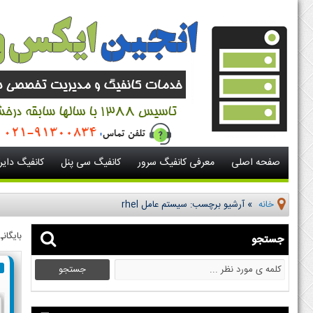
صفحه اصلی
معرفی کانفیگ سرور
کانفیگ سی پنل
کانفیگ دای
خانه
»
آرشیو برچسب: سیستم عامل rhel
بایگان
جستجو