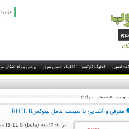
خوش آمدید -
رکت ادمین
کانفیگ کلوکسو
کانفیگ امنیتی سرور
بررسی و رفع اشکال سرو
ی برچسب ها: سیستم عامل rhel
معرفی و آشنایی با سیستم عامل لینوکسRHEL 8