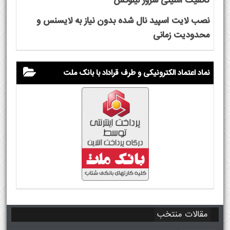
کانفیگ امنیتی سرور لینوکس
نصب لایت اسپید نال شده بدون نیاز به لایسنس و
محدودیت زمانی
نماد اعتماد الکترونیکی و طرف قراداد با بانک ملت
مقالات منتخب