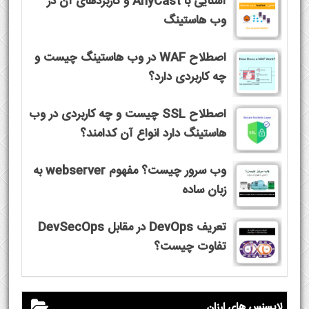
آشنایی با AnyCast و کاربردهای آن در
وب هاستینگ
اصطلاح WAF در وب هاستینگ چیست و
چه کاربردی دارد؟
اصطلاح SSL چیست و چه کاربردی در وب
هاستینگ دارد انواع آن کدامند؟
وب سرور چیست؟ مفهوم webserver به
زبان ساده
تعریف DevOps در مقابل DevSecOps
تفاوت چیست؟
لایسنس های ارزان