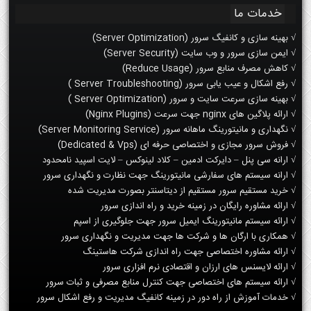
خدمات ما
√ بهینه سازی و کانفیگ سرور (Server Optimization)
√ ایمن سازی سرور و وب سایت (Server Security)
√ کاهش مصرف منابع سرور (Reduce Usage)
√ رفع اشکال و عیب یابی سرور (Server Troubleshooting )
√ بهینه سازی سرعت سایت و سرور (Server Optimization )
√ ارائه پلاگین های nginx جهت سرعت (Nginx Plugins)
√ نگهداری و مانیتورینگ ماهانه سرور (Server Monitoring Service)
√ فروش سرور مجازی و اختصاصی حرفه ای (Dedicated & Vps)
√ ارانه سی پنل – دایرکت ادمین – کلاد لینوکس – لایت اسپید نامحدود
√ ارانه سیستم های سفارشی مانیتورینگ جهت نظارت و نگهداری سرور
√ خرید مستقیم سرور مستقیم از دیتاسنتر بصورت مدیریت شده
√ ارائه مشاوره رایگان در زمینه خرید و راه اندازی سرور
√ ارائه سیستم مانیتورینگ ایمیل سرور جهت جلوگیری از اسپم
√ همکاری با ارگان ها و شرکت ها جهت مدیریت و نگهداری سرور
√ ارائه مشاوره اختصاصی جهت راه اندازی شرکت هاستینگ
√ ارائه لایسنس های ارزان و اقتصادی نرم افزاری سرور
√ ارائه سیستم های اختصاصی جهت کنترل منابع مصرفی و ثبات سرور
√ خدمات آموزش از راه دور در زمینه کانفیگ مدیریت و رفع اشکال سرور