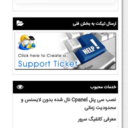
ارسال تیکت به بخش فنی
خدمات محبوب
نصب سی پنل Cpanel نال شده بدون لایسنس و
محدودیت زمانی
معرفی کانفیگ سرور