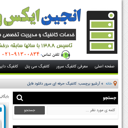
صفحه اصلی
معرفی کانفیگ سرور
کانفیگ سی پنل
کانفیگ دای
خانه
»
آرشیو برچسب: کانفیگ حرفه ای سرور دانلود فایل
بایگان
جستجو