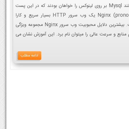
همراه Php و یک دیتابیس انجین مانند Mysql بر روی لینوکس را خواهان بودند که در این پست
تقدیم میشود. Nginx (pronounced “engine x”) یک وب سرور HTTP بسیار سریع و کارا
بصورت منبع باز و با کارایی عالی است. بیشترین دلایل محبوبیت وب سرور Nginx مجموعه ویژگی
نابع و سرعت عالی را میتوان نام برد. این آموزش نشان می
ادامه مطلب