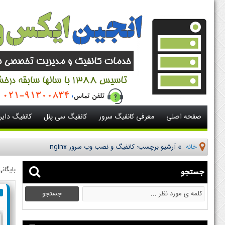
صفحه اصلی
معرفی کانفیگ سرور
کانفیگ سی پنل
کانفیگ دای
خانه
»
آرشیو برچسب: کانفیگ و نصب وب سرور nginx
بایگان
جستجو