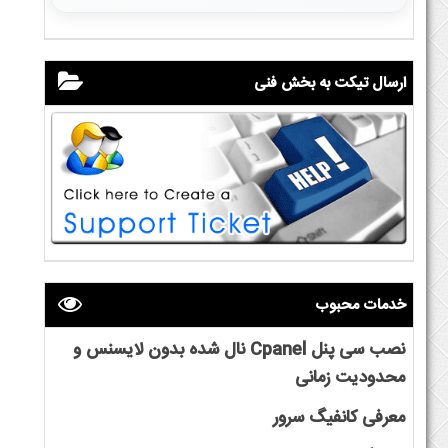
ارسال تیکت به بخش فنی
خدمات محبوب
نصب سی پنل Cpanel نال شده بدون لایسنس و
محدودیت زمانی
معرفی کانفیگ سرور