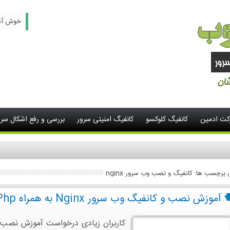
خوش آمدید -
رکت ادمین
کانفیگ کلوکسو
کانفیگ امنیتی سرور
بررسی و رفع اشکال سرو
ی برچسب ها: کانفیگ و نصب وب سرور nginx
آموزش نصب و کانفیگ وب سرور Nginx به همراه Php و Mysql در سرور لینوکس