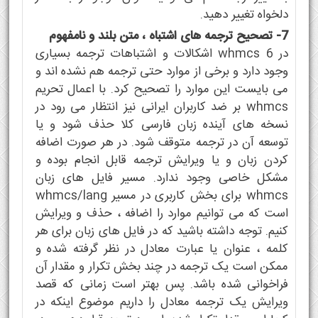
دلخواه تغییر دهید.
7- تصحیح ترجمه های اشتباه ، متن بلند و نامفهوم
در whmcs 6 اشکالات و اشتباهات ترجمه بسیاری
وجود دارد و برخی از موارد حتی ترجمه هم نشده اند و
می بایست این موارد را تصحیح کرد. با اعمال تحریم
whmcs بر ضد کاربران ایرانی نیز انتظار می رود در
نسخه های آینده زبان فارسی کلا حذف شود و یا
توسعه آن در ترجمه متوقف شود. در هر صورت اضافه
کردن زبان و یا ویرایش ترجمه قابل انجام بوده و
مشکل خاصی وجود ندارد. مسیر فایل های زبان
whmcs برای بخش کاربری در مسیر whmcs/lang
است که می توانیم موارد را اضافه ، حذف و ویرایش
کنیم. توجه داشته باشید که در فایل های زبان برای هر
کلمه ، عنوان یا عبارت معادل در نظر گرفته شده و
ممکن است یک ترجمه در چند بخش تکرار و مقدار آن
فراخوانی شده باشد. پس بهتر است زمانی که قصد
ویرایش یک ترجمه معادل را داریم موضوع اینکه در