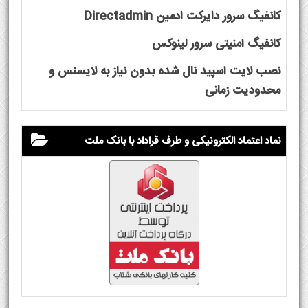
کانفیگ سرور دایرکت ادمین Directadmin
کانفیگ امنیتی سرور لینوکس
نصب لایت اسپید نال شده بدون نیاز به لایسنس و
محدودیت زمانی
نماد اعتماد الکترونیکی و طرف قراداد با بانک ملت