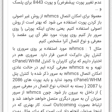
عدم تغییر پورت پیشفرض) و پورت 8443 برای پلسک
و …
معمولا برای امکان اتصال whmcs از روش غیر اصولی
باز کردن پورت استفاده می شود که بهتر است از روش
اصولی استفاده کنیم. یعنی بجای اینکه پورتی را روی
سرور باز کنیم روی پورت مورد نظر آی پی مقصد را
معرفی و نوع اتصال آنرا مشخص کنیم.
مثال 1 : whmcs مورد استفاده بر روی سروری با
کنترل پنل دایرکت ادمین قرار دارد. سروری هم در
اختیار داریم که برای کاربران با کنترل cPanel/WHM
تهیه و به whmcs معرفی کرده ایم. در حالت عادی
امکان اتصال whmcs به سرور ذکر شده با کنترل پنل
cPanel/WHM وجود ندارد و باید پورت های 2086
یا 2087 ( بسته به انتخاب نوع اتصال در معرفی سرور
) از داخل به بیرون باز شود. چون whmcs از سرور
میزبان آن به سرور دیگری متصل خواهد خواهد شد و
ارتباط بصورت Outcoming است. کار بهتری که در
اینجا میتوان انجام داد این است که برای مثال پورت