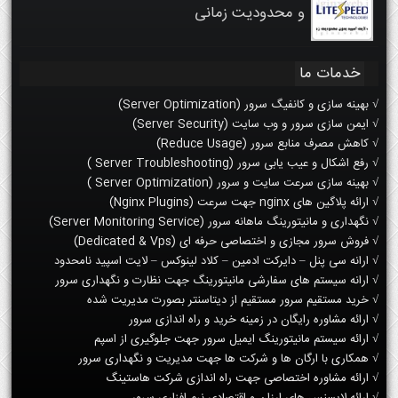
و محدودیت زمانی
خدمات ما
√ بهینه سازی و کانفیگ سرور (Server Optimization)
√ ایمن سازی سرور و وب سایت (Server Security)
√ کاهش مصرف منابع سرور (Reduce Usage)
√ رفع اشکال و عیب یابی سرور (Server Troubleshooting )
√ بهینه سازی سرعت سایت و سرور (Server Optimization )
√ ارائه پلاگین های nginx جهت سرعت (Nginx Plugins)
√ نگهداری و مانیتورینگ ماهانه سرور (Server Monitoring Service)
√ فروش سرور مجازی و اختصاصی حرفه ای (Dedicated & Vps)
√ ارانه سی پنل – دایرکت ادمین – کلاد لینوکس – لایت اسپید نامحدود
√ ارانه سیستم های سفارشی مانیتورینگ جهت نظارت و نگهداری سرور
√ خرید مستقیم سرور مستقیم از دیتاسنتر بصورت مدیریت شده
√ ارائه مشاوره رایگان در زمینه خرید و راه اندازی سرور
√ ارائه سیستم مانیتورینگ ایمیل سرور جهت جلوگیری از اسپم
√ همکاری با ارگان ها و شرکت ها جهت مدیریت و نگهداری سرور
√ ارائه مشاوره اختصاصی جهت راه اندازی شرکت هاستینگ