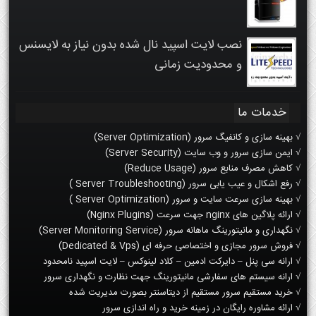
نصب لایت اسپید نال شده بدون نیاز به لایسنس
و محدودیت زمانی
خدمات ما
√ بهینه سازی و کانفیگ سرور (Server Optimization)
√ ایمن سازی سرور و وب سایت (Server Security)
√ کاهش مصرف منابع سرور (Reduce Usage)
√ رفع اشکال و عیب یابی سرور (Server Troubleshooting )
√ بهینه سازی سرعت سایت و سرور (Server Optimization )
√ ارائه پلاگین های nginx جهت سرعت (Nginx Plugins)
√ نگهداری و مانیتورینگ ماهانه سرور (Server Monitoring Service)
√ فروش سرور مجازی و اختصاصی حرفه ای (Dedicated & Vps)
√ ارانه سی پنل – دایرکت ادمین – کلاد لینوکس – لایت اسپید نامحدود
√ ارانه سیستم های سفارشی مانیتورینگ جهت نظارت و نگهداری سرور
√ خرید مستقیم سرور مستقیم از دیتاسنتر بصورت مدیریت شده
√ ارائه مشاوره رایگان در زمینه خرید و راه اندازی سرور