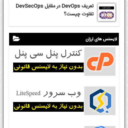
تعریف DevOps در مقابل DevSecOps
تفاوت چیست؟
لایسنس های ارزان