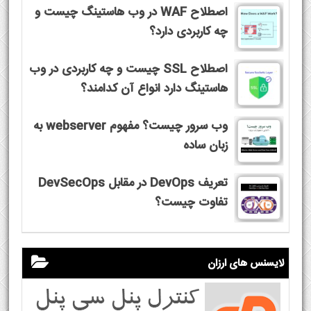
اصطلاح WAF در وب هاستینگ چیست و
چه کاربردی دارد؟
اصطلاح SSL چیست و چه کاربردی در وب
هاستینگ دارد انواع آن کدامند؟
وب سرور چیست؟ مفهوم webserver به
زبان ساده
تعریف DevOps در مقابل DevSecOps
تفاوت چیست؟
لایسنس های ارزان