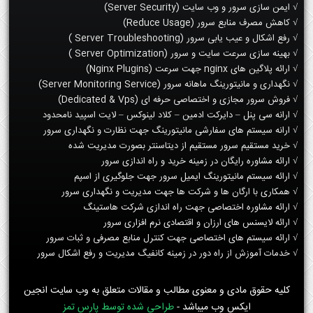
√ ایمن سازی سرور و وب سایت (Server Security)
√ کاهش مصرف منابع سرور (Reduce Usage)
√ رفع اشکال و عیب یابی سرور (Server Troubleshooting )
√ بهینه سازی سرعت سایت و سرور (Server Optimization )
√ ارائه پلاگین های nginx جهت سرعت (Nginx Plugins)
√ نگهداری و مانیتورینگ ماهانه سرور (Server Monitoring Service)
√ فروش سرور مجازی و اختصاصی حرفه ای (Dedicated & Vps)
√ ارانه سی پنل – دایرکت ادمین – کلاد لینوکس – لایت اسپید نامحدود
√ ارانه سیستم های سفارشی مانیتورینگ جهت نظارت و نگهداری سرور
√ خرید مستقیم سرور مستقیم از دیتاسنتر بصورت مدیریت شده
√ ارائه مشاوره رایگان در زمینه خرید و راه اندازی سرور
√ ارائه سیستم مانیتورینگ ایمیل سرور جهت جلوگیری از اسپم
√ همکاری با ارگان ها و شرکت ها جهت مدیریت و نگهداری سرور
√ ارائه مشاوره اختصاصی جهت راه اندازی شرکت هاستینگ
√ ارائه لایسنس های ارزان و اقتصادی نرم افزاری سرور
√ ارائه سیستم های اختصاصی جهت کنترل منابع مصرفی و ثبات سرور
√ خدمات آموزش از راه دور در زمینه کانفیگ مدیریت و رفع اشکال سرور
کلیه حقوق مادی و معنوی مطالب و مقالات متعلق به وب سایت انجین
ایکس وب میباشد -
طراحی شده توسط پارس تمز