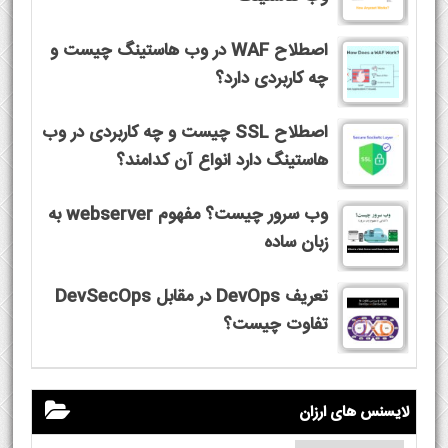
اصطلاح WAF در وب هاستینگ چیست و
چه کاربردی دارد؟
اصطلاح SSL چیست و چه کاربردی در وب
هاستینگ دارد انواع آن کدامند؟
وب سرور چیست؟ مفهوم webserver به
زبان ساده
تعریف DevOps در مقابل DevSecOps
تفاوت چیست؟
لایسنس های ارزان