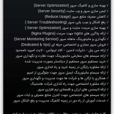
√ بهینه سازی و کانفیگ سرور (Server Optimization)
√ ایمن سازی سرور و وب سایت (Server Security)
√ کاهش مصرف منابع سرور (Reduce Usage)
√ رفع اشکال و عیب یابی سرور (Server Troubleshooting )
√ بهینه سازی سرعت سایت و سرور (Server Optimization )
√ ارائه پلاگین های nginx جهت سرعت (Nginx Plugins)
√ نگهداری و مانیتورینگ ماهانه سرور (Server Monitoring Service)
√ فروش سرور مجازی و اختصاصی حرفه ای (Dedicated & Vps)
√ ارانه سی پنل – دایرکت ادمین – کلاد لینوکس – لایت اسپید نامحدود
√ ارانه سیستم های سفارشی مانیتورینگ جهت نظارت و نگهداری سرور
√ خرید مستقیم سرور مستقیم از دیتاسنتر بصورت مدیریت شده
√ ارائه مشاوره رایگان در زمینه خرید و راه اندازی سرور
√ ارائه سیستم مانیتورینگ ایمیل سرور جهت جلوگیری از اسپم
√ همکاری با ارگان ها و شرکت ها جهت مدیریت و نگهداری سرور
√ ارائه مشاوره اختصاصی جهت راه اندازی شرکت هاستینگ
√ ارائه لایسنس های ارزان و اقتصادی نرم افزاری سرور
√ ارائه سیستم های اختصاصی جهت کنترل منابع مصرفی و ثبات سرور
√ خدمات آموزش از راه دور در زمینه کانفیگ مدیریت و رفع اشکال سرور