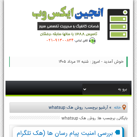
خوش آمدید - امروز : شنبه ۱۷ مرداد ۱۴۰۵
خانه
»
آرشیو برچسب: روش هک whatsup
بایگانی برچسب ها: روش هک whatsup
بررسی امنیت پیام رسان ها (هک تلگرام