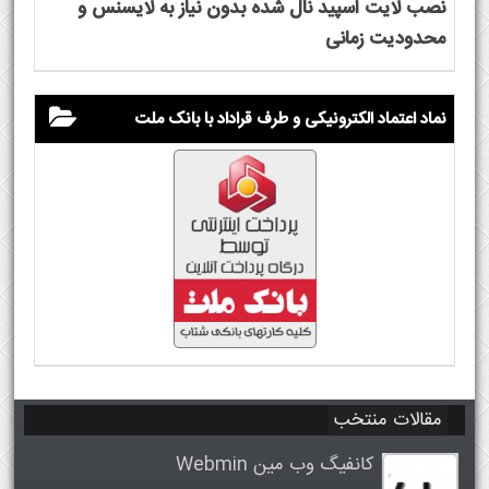
نصب لایت اسپید نال شده بدون نیاز به لایسنس و
محدودیت زمانی
نماد اعتماد الکترونیکی و طرف قراداد با بانک ملت
مقالات منتخب
کانفیگ وب مین Webmin